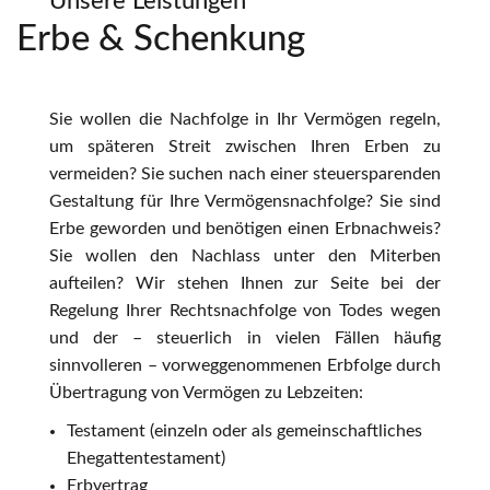
Unsere Leistungen
Erbe & Schenkung
Dr. Georg Wochner
Dr. Jens Fleischhauer
Sie wollen die Nachfolge in Ihr Vermögen regeln,
Team
um späteren Streit zwischen Ihren Erben zu
vermeiden? Sie suchen nach einer steuersparenden
Checklisten
Gestaltung für Ihre Vermögensnachfolge? Sie sind
Erbe geworden und benötigen einen Erbnachweis?
Stellenangebote
Sie wollen den Nachlass unter den Miterben
aufteilen? Wir stehen Ihnen zur Seite bei der
Kontakt
Regelung Ihrer Rechtsnachfolge von Todes wegen
und der – steuerlich in vielen Fällen häufig
sinnvolleren – vorweggenommenen Erbfolge durch
Übertragung von Vermögen zu Lebzeiten:
Testament (einzeln oder als gemeinschaftliches
Ehegattentestament)
Erbvertrag