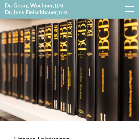
Dr. Georg Wochner,
LLM.
Dr. Jens Fleischhauer,
LLM.
Start
Leistungen
Immobilien
Unternehmen
Erbe & Schenkung
Ehe & Familie
Vorsorge
Medien
Notare